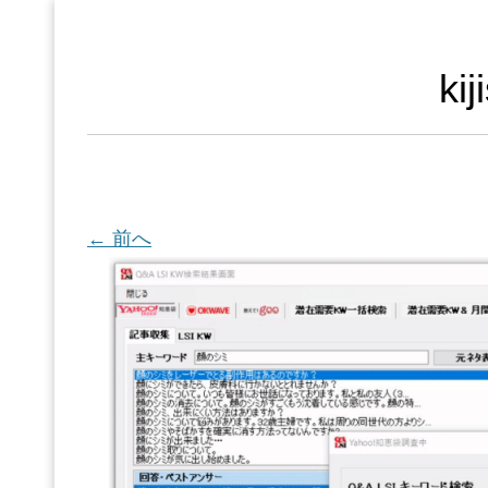
ki
← 前へ