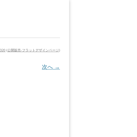
 320
(
公開販売-フラットデザインページ
)
次へ →